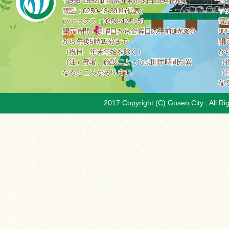
〒959-1692 新潟県五泉市太田1094番地1
五
電話：0250-43-3911(代表)
〒9
ファックス：0250-42-5151
電話
開庁時間：月曜日から金曜日の午前8時30分
85
から午後5時15分まで
開
（祝日、年末年始を除く）
か
（注）部署、施設によっては開庁時間が異
（
なるところがあります。
（
な
2017 Copyright (C) Gosen City , All Ri