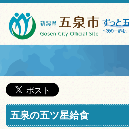
五泉の五ツ星給食