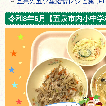
五泉の五ツ星給食レシピ集 (PDF
令和8年6月【五泉市内小中学