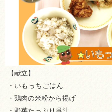
【献立】
・いもっちごはん
・鶏肉の米粉から揚げ
・野菜たっぷり呉汁