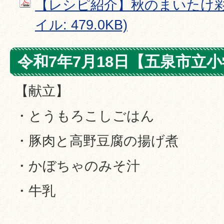
【レシピ紹介】秋のまいたけ彩り
イル: 479.0KB)
令和7年7月18日【五泉市立
【献立】
・とうもろこしごはん
・豚肉と高野豆腐の揚げ煮
・かぼちゃのみそ汁
・牛乳