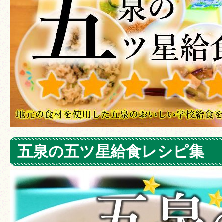
五泉の五ツ星給食レシピ集