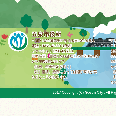
〒959-1692 新潟県五泉市太田1094番地1
五
電話：0250-43-3911(代表)
〒9
ファックス：0250-42-5151
電話
開庁時間：月曜日から金曜日の午前8時30分
85
から午後5時15分まで
開
（祝日、年末年始を除く）
か
（注）部署、施設によっては開庁時間が異
（
なるところがあります。
（
な
2017 Copyright (C) Gosen City , All Ri