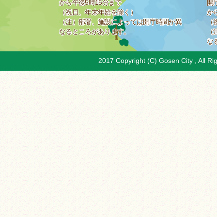
から午後5時15分まで
開
（祝日、年末年始を除く）
か
（注）部署、施設によっては開庁時間が異
（
なるところがあります。
（
な
2017 Copyright (C) Gosen City , All Ri