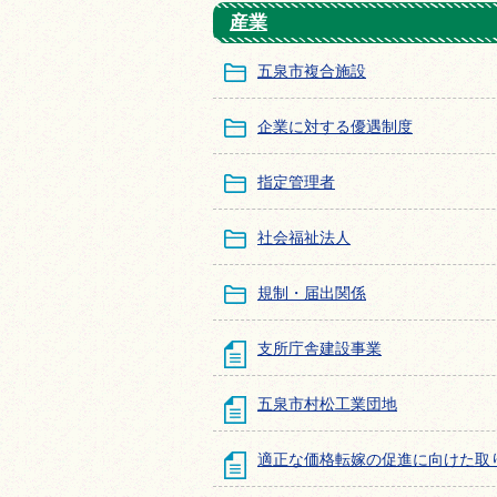
産業
五泉市複合施設
企業に対する優遇制度
指定管理者
社会福祉法人
規制・届出関係
支所庁舎建設事業
五泉市村松工業団地
適正な価格転嫁の促進に向けた取