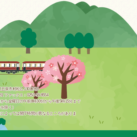
新潟県五泉市村松乙130番地1
181 ファックス：0250-58-8554
から金曜日の午前8時30分から午後5時15分まで
始を除く）
設によっては開庁時間が異なるところがありま