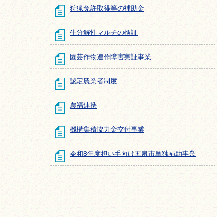
狩猟免許取得等の補助金
生分解性マルチの検証
園芸作物連作障害実証事業
認定農業者制度
農福連携
機構集積協力金交付事業
令和8年度担い手向け五泉市単独補助事業