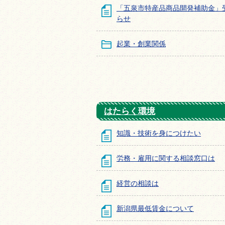
「五泉市特産品商品開発補助金」
らせ
起業・創業関係
はたらく環境
知識・技術を身につけたい
労務・雇用に関する相談窓口は
経営の相談は
新潟県最低賃金について