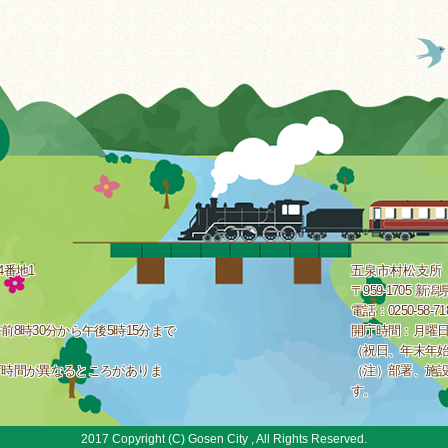
4番地1
五泉市村松支所
〒959-1705 
電話：0250-58-7
8時30分から午後5時15分まで
開庁時間：月曜日
（祝日、年末年
庁時間が異なるところがありま
（注）部署、施
す。
2017 Copyright (C) Gosen City , All Rights Reserved.