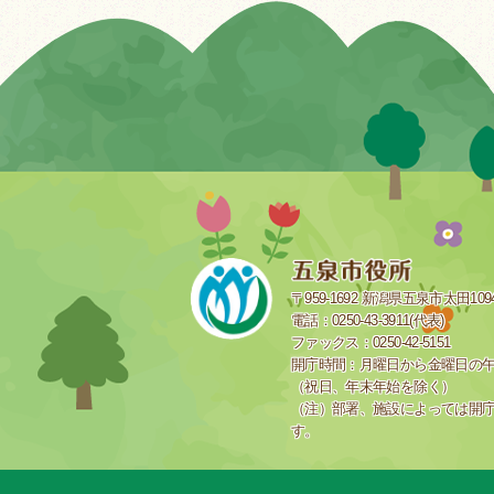
〒959-1692 新潟県五泉市太田109
電話：0250-43-3911(代表)
ファックス：0250-42-5151
開庁時間：月曜日から金曜日の午前
（祝日、年末年始を除く）
（注）部署、施設によっては開
す。