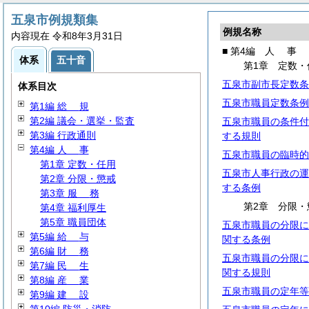
五泉市例規類集
例規名称
内容現在 令和8年3月31日
■ 第4編
人
事
体系
五十音
第1章 定数・
五泉市副市長定数条
体系目次
五泉市職員定数条例
第1編
総
規
第2編 議会・選挙・監査
五泉市職員の条件付
第3編 行政通則
する規則
第4編
人
事
五泉市職員の臨時的
第1章 定数・任用
五泉市人事行政の運
第2章 分限・懲戒
する条例
第3章
服
務
第2章 分限・
第4章 福利厚生
第5章 職員団体
五泉市職員の分限に
第5編
給
与
関する条例
第6編
財
務
五泉市職員の分限に
第7編
民
生
関する規則
第8編
産
業
五泉市職員の定年等
第9編
建
設