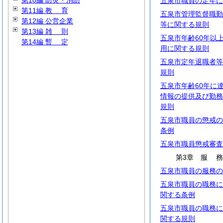
第10編 防災・消防
五泉市職員の定年に
第11編
教
育
五泉市管理監督職勤
第12編 公営企業
等に関する規則
第13編
雑
則
五泉市年齢60年以
第14編
暫
定
用に関する規則
五泉市定年退職者等
規則
五泉市年齢60年に
情報の提供及び勤務
規則
五泉市職員の懲戒の
条例
五泉市職員懲戒審査
第3章
服
五泉市職員の服務の
五泉市職員の職務に
関する条例
五泉市職員の職務に
関する規則