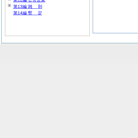
第12編 公営企業
第13編
雑
則
第14編
暫
定