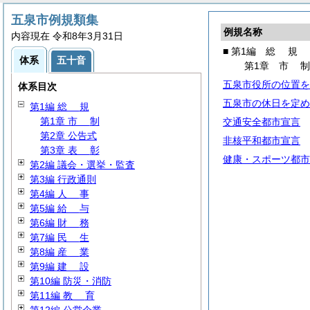
五泉市例規類集
例規名称
内容現在 令和8年3月31日
■ 第1編
総
規
体系
五十音
第1章
市
五泉市役所の位置を
体系目次
五泉市の休日を定め
第1編
総
規
第1章
市
制
交通安全都市宣言
第2章 公告式
非核平和都市宣言
第3章
表
彰
健康・スポーツ都市
第2編 議会・選挙・監査
第3編 行政通則
第4編
人
事
第5編
給
与
第6編
財
務
第7編
民
生
第8編
産
業
第9編
建
設
第10編 防災・消防
第11編
教
育