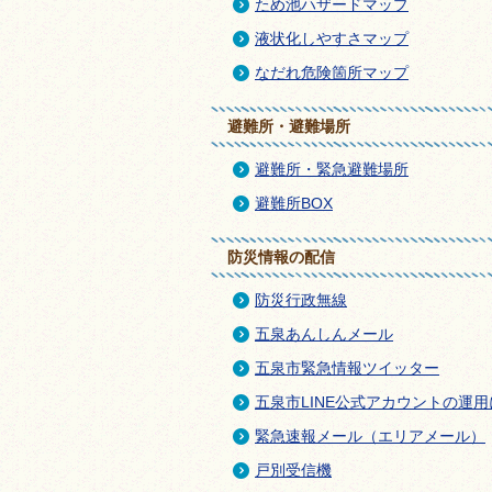
ため池ハザードマップ
液状化しやすさマップ
なだれ危険箇所マップ
避難所・避難場所
避難所・緊急避難場所
避難所BOX
防災情報の配信
防災行政無線
五泉あんしんメール
五泉市緊急情報ツイッター
五泉市LINE公式アカウントの運
緊急速報メール（エリアメール）
戸別受信機