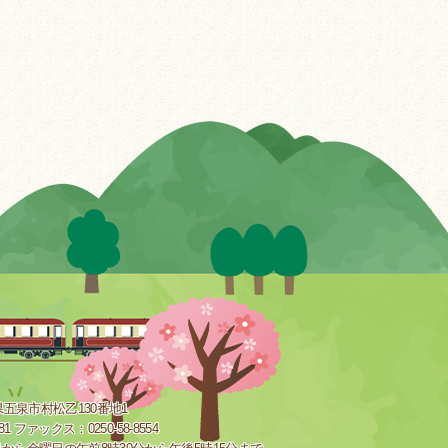
新潟県五泉市村松乙130番地1
181 ファックス：0250-58-8554