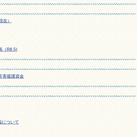
現在）
R8.5)
災害援護資金
報について