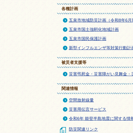
各種計画
五泉市地域防災計画（令和8年6月
五泉市国土強靭化地域計画
五泉市国民保護計画
新型インフルエンザ等対策行動計画（
被災者支援等
災害弔慰金・災害障がい見舞金・
関連情報
空間放射線量
災害用伝言サービス
令和6年 能登半島地震に関する情
防災関連リンク