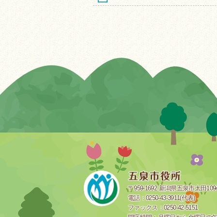
〒959-1692 新潟県五泉市太田109
電話：0250-43-3911(代表)
ファックス：0250-42-5151