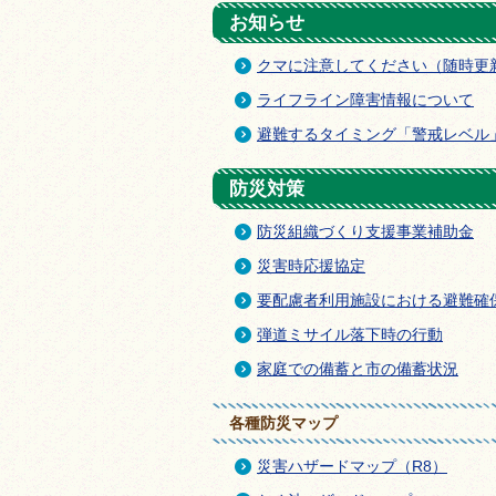
お知らせ
クマに注意してください（随時更
ライフライン障害情報について
避難するタイミング「警戒レベル」
防災対策
防災組織づくり支援事業補助金
災害時応援協定
要配慮者利用施設における避難確
弾道ミサイル落下時の行動
家庭での備蓄と市の備蓄状況
各種防災マップ
災害ハザードマップ（R8）