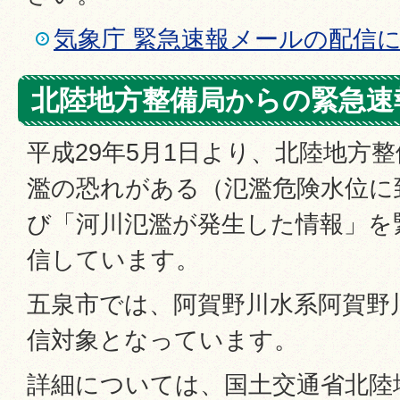
気象庁 緊急速報メールの配信
北陸地方整備局からの緊急速
平成29年5月1日より、北陸地方
濫の恐れがある（氾濫危険水位に
び「河川氾濫が発生した情報」を
信しています。
五泉市では、阿賀野川水系阿賀野
信対象となっています。
詳細については、国土交通省北陸