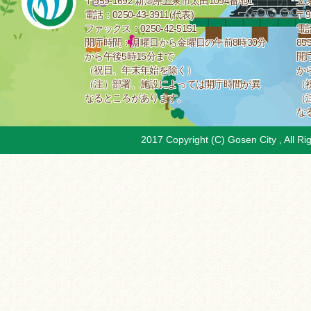
〒959-1692 新潟県五泉市太田1094番地1
五
電話：0250-43-3911(代表)
〒9
ファックス：0250-42-5151
電話
開庁時間：月曜日から金曜日の午前8時30分
85
から午後5時15分まで
開
（祝日、年末年始を除く）
か
（注）部署、施設によっては開庁時間が異
（
なるところがあります。
（
な
2017 Copyright (C) Gosen City , All Ri