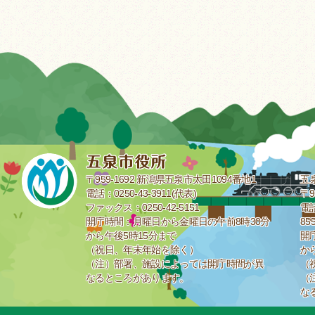
〒959-1692 新潟県五泉市太田1094番地1
五
電話：0250-43-3911(代表)
〒9
ファックス：0250-42-5151
電話
開庁時間：月曜日から金曜日の午前8時30分
85
から午後5時15分まで
開
（祝日、年末年始を除く）
か
（注）部署、施設によっては開庁時間が異
（
なるところがあります。
（
な