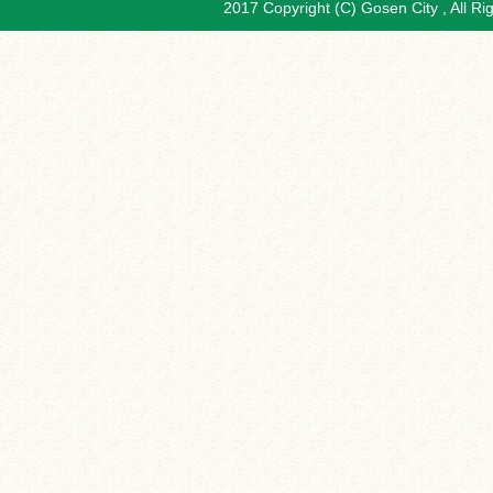
2017 Copyright (C) Gosen City , All Ri