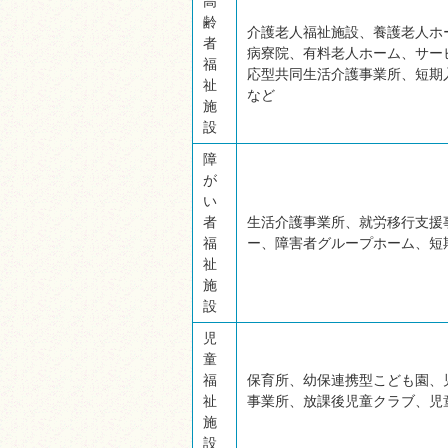
高
齢
介護老人福祉施設、養護老人ホ
者
病寮院、有料老人ホーム、サー
福
応型共同生活介護事業所、短期
祉
など
施
設
障
が
い
者
生活介護事業所、就労移行支援
福
ー、障害者グループホーム、短
祉
施
設
児
童
福
保育所、幼保連携型こども園、
祉
事業所、放課後児童クラブ、児
施
設