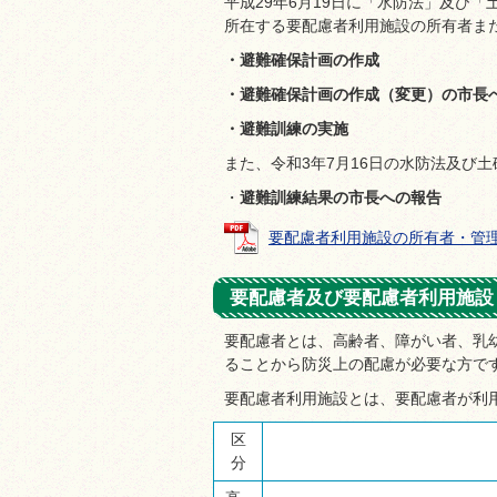
平成29年6月19日に「水防法」及び
所在する要配慮者利用施設の所有者ま
・避難確保計画の作成
・避難確保計画の作成（変更）の市長
・避難訓練の実施
また、令和3年7月16日の水防法及び
・
避難訓練結果の市長への報告
要配慮者利用施設の所有者・管理者の皆
要配慮者及び要配慮者利用施設
要配慮者とは、高齢者、障がい者、乳
ることから防災上の配慮が必要な方で
要配慮者利用施設とは、要配慮者が利
区
分