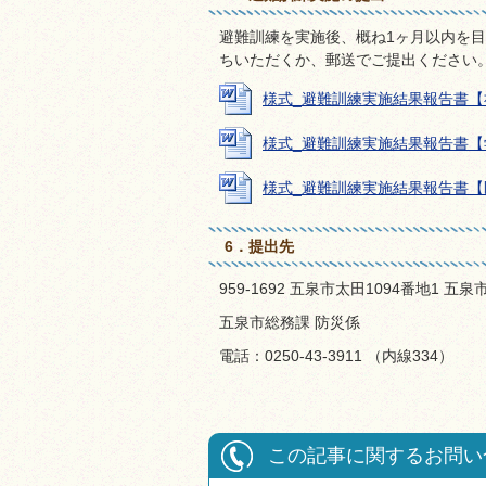
避難訓練を実施後、概ね1ヶ月以内を
ちいただくか、郵送でご提出ください
様式_避難訓練実施結果報告書【社会福
様式_避難訓練実施結果報告書【学校施
様式_避難訓練実施結果報告書【医療施
6．提出先
959-1692 五泉市太田1094番地1 五
五泉市総務課 防災係
電話：0250-43-3911 （内線334）
この記事に関するお問い