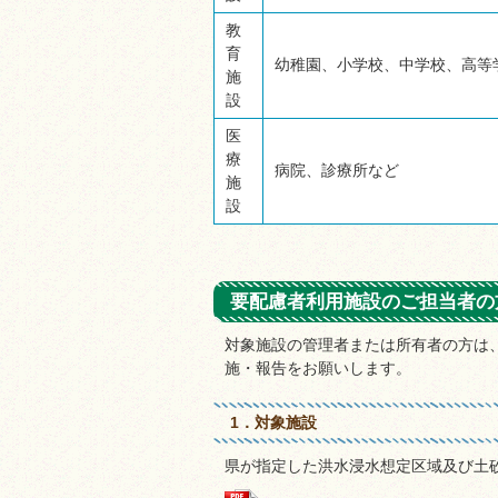
教
育
幼稚園、小学校、中学校、高等
施
設
医
療
病院、診療所など
施
設
要配慮者利用施設のご担当者の
対象施設の管理者または所有者の方は
施・報告をお願いします。
1．対象施設
県が指定した洪水浸水想定区域及び土