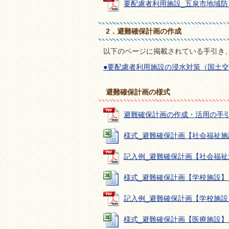
要配慮者利用施設_五泉市地域防災計画(
2．避難確保計画の作成
以下のページに掲載されている手引き
●要配慮者利用施設の浸水対策（国土交
避難確保計画の様式
避難確保計画の作成・活用の手引き(令
様式_避難確保計画【社会福祉施設】 (
記入例_避難確保計画【社会福祉施設】
様式_避難確保計画【学校施設】 (Ex
記入例_避難確保計画【学校施設】 (
様式_避難確保計画【医療施設】 (Ex