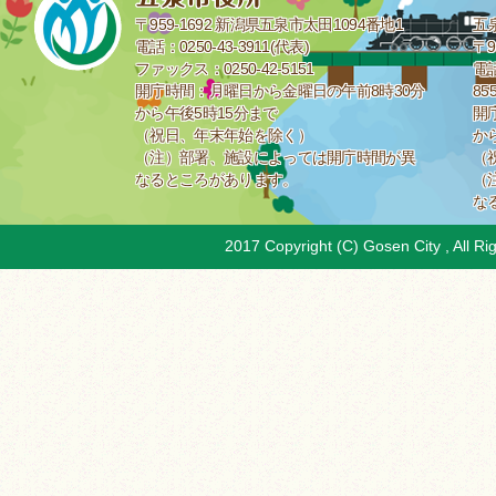
〒959-1692 新潟県五泉市太田1094番地1
五
電話：0250-43-3911(代表)
〒9
ファックス：0250-42-5151
電話
開庁時間：月曜日から金曜日の午前8時30分
85
から午後5時15分まで
開
（祝日、年末年始を除く）
か
（注）部署、施設によっては開庁時間が異
（
なるところがあります。
（
な
2017 Copyright (C) Gosen City , All Ri