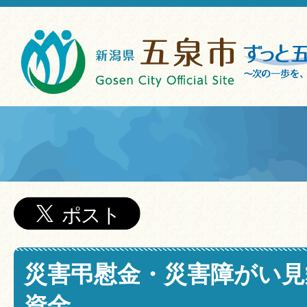
災害弔慰金・災害障がい見
資金