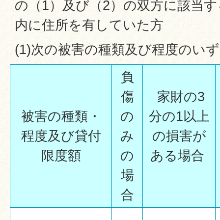
の（1）及び（2）の双方に該当
内に住所を有していた方
(1)次の被害の種類及び程度のい
負
傷
家財の3
被害の種類・
の
分の1以上
程度及び貸付
み
の損害が
限度額
の
ある場合
場
合