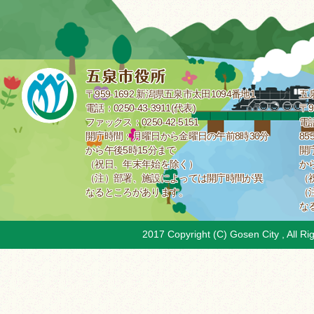
〒959-1692 新潟県五泉市太田1094番地1
五
電話：0250-43-3911(代表)
〒9
ファックス：0250-42-5151
電話
開庁時間：月曜日から金曜日の午前8時30分
85
から午後5時15分まで
開
（祝日、年末年始を除く）
か
（注）部署、施設によっては開庁時間が異
（
なるところがあります。
（
な
2017 Copyright (C) Gosen City , All Ri