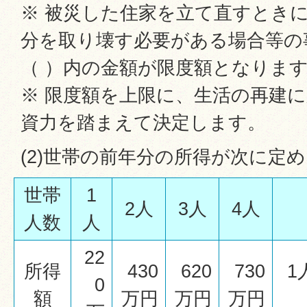
※ 被災した住家を立て直すとき
分を取り壊す必要がある場合等の
（ ）内の金額が限度額となりま
※ 限度額を上限に、生活の再建
資力を踏まえて決定します。
(2)世帯の前年分の所得が次に定
世帯
1
2人
3人
4人
人数
人
22
所得
430
620
730
1
0
額
万円
万円
万円