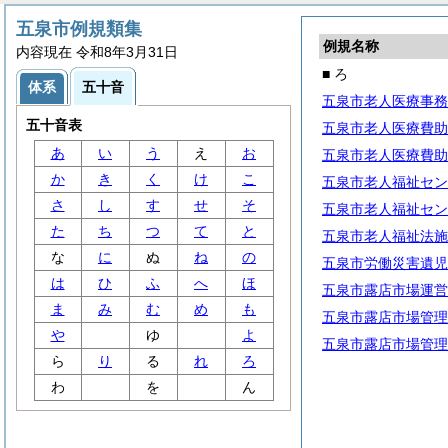
五泉市例規類集
例規名称
内容現在 令和8年3月31日
■ ろ
体系
五十音
五泉市老人医療事務
五十音表
五泉市老人医療費助
あ
い
う
え
お
五泉市老人医療費助
か
き
く
け
こ
五泉市老人福祉セン
さ
し
す
せ
そ
五泉市老人福祉セン
た
ち
つ
て
と
五泉市老人福祉法施
な
に
ぬ
ね
の
五泉市労働災害遺児
は
ひ
ふ
へ
ほ
五泉市露店市場運営
ま
み
む
め
も
五泉市露店市場管理
や
ゆ
よ
五泉市露店市場管理
ら
り
る
れ
ろ
わ
を
ん