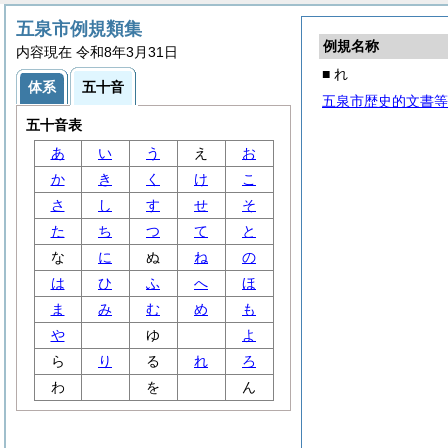
五泉市例規類集
例規名称
内容現在 令和8年3月31日
■ れ
体系
五十音
五泉市歴史的文書等
五十音表
あ
い
う
え
お
か
き
く
け
こ
さ
し
す
せ
そ
た
ち
つ
て
と
な
に
ぬ
ね
の
は
ひ
ふ
へ
ほ
ま
み
む
め
も
や
ゆ
よ
ら
り
る
れ
ろ
わ
を
ん