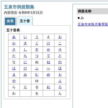
五泉市例規類集
例規名称
内容現在 令和8年3月31日
■ み
体系
五十音
五泉市未熟児養育医
五十音表
あ
い
う
え
お
か
き
く
け
こ
さ
し
す
せ
そ
た
ち
つ
て
と
な
に
ぬ
ね
の
は
ひ
ふ
へ
ほ
ま
み
む
め
も
や
ゆ
よ
ら
り
る
れ
ろ
わ
を
ん