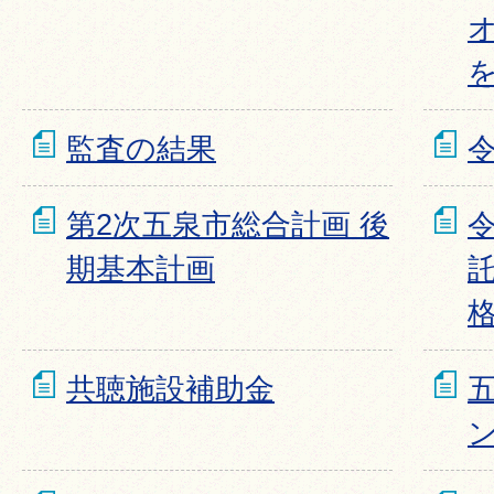
監査の結果
令
第2次五泉市総合計画 後
令
期基本計画
共聴施設補助金
五