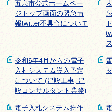
五泉市公式ホームペー
ジトップ画面の緊急情
報twitter不具合について
t
令和6年4月からの電子
入札システム導入予定
について (建設工事, 建
設コンサルタント業務)
電子入札システム操作