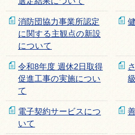
選定結果について
消防団協力事業所認定
に関する主観点の新設
について
令和8年度 週休2日取得
促進工事の実施につい
て
電子契約サービスにつ
いて