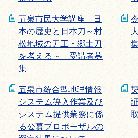
五泉市民大学講座「日
本の歴史と日本刀～村
松地域の刀工・郷土刀
を考える～」受講者募
集
五泉市統合型地理情報
システム導入作業及び
システム提供業務に係
る公募プロポーザルの