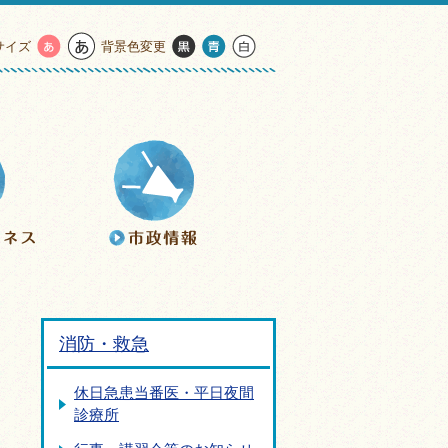
サイズ
背景色変更
消防・救急
休日急患当番医・平日夜間
診療所