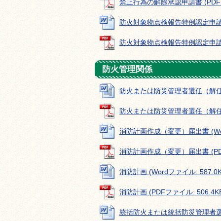
禁止行為の解除承認申請書 (PDFファ
防火対象物点検報告特例認定申請書 (
防火対象物点検報告特例認定申請書 (
防火管理関係
防火または防災管理者選任（解任）届出
防火または防災管理者選任（解任）届出
消防計画作成（変更）届出書 (Word
消防計画作成（変更）届出書 (PDFフ
消防計画 (Wordファイル: 587.0K
消防計画 (PDFファイル: 506.4K
統括防火または統括防災管理者選任（解