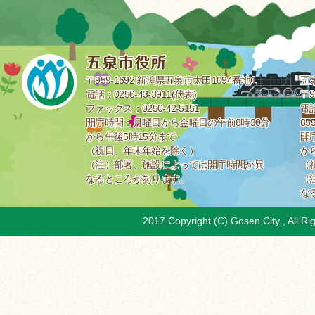
〒959-1692 新潟県五泉市太田1094番地1
五
電話：0250-43-3911(代表)
〒9
ファックス：0250-42-5151
電話
開庁時間：月曜日から金曜日の午前8時30分
85
から午後5時15分まで
開
（祝日、年末年始を除く）
か
（注）部署、施設によっては開庁時間が異
（
なるところがあります。
（
な
2017 Copyright (C) Gosen City , All Ri