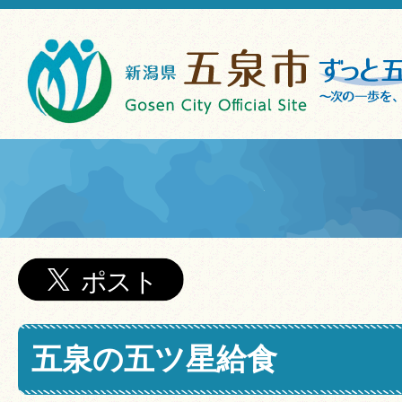
五泉の五ツ星給食