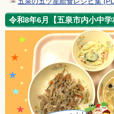
五泉の五ツ星給食レシピ集 (PDF
令和8年6月【五泉市内小中学