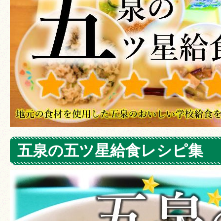
五泉の五ツ星給食レシピ集