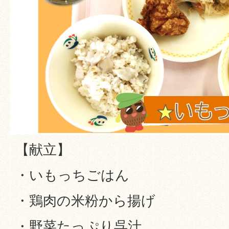
【献立】
・いもっちごはん
・鶏肉の米粉から揚げ
・野菜たっぷり呉汁