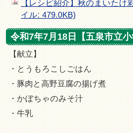
【レシピ紹介】秋のまいたけ彩り
イル: 479.0KB)
令和7年7月18日【五泉市立
【献立】
・とうもろこしごはん
・豚肉と高野豆腐の揚げ煮
・かぼちゃのみそ汁
・牛乳