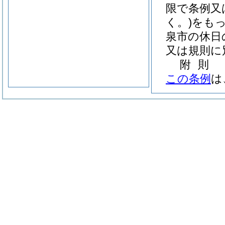
限で条例又
く。)
をも
泉市の休日
又は規則に
附
則
この条例
は