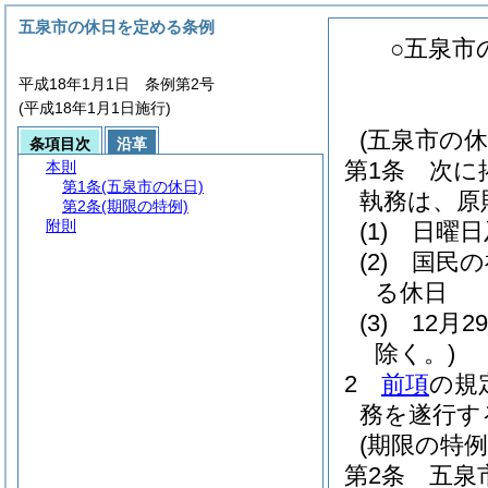
五泉市の休日を定める条例
○五泉市
平成18年1月1日 条例第2号
(平成18年1月1日施行)
(五泉市の休
条項目次
沿革
第1条
次に
本則
第1条
(五泉市の休日)
執務は、原
第2条
(期限の特例)
附則
(1)
日曜日
(2)
国民の
る休日
(3)
12月
除く。)
2
前項
の規
務を遂行す
(期限の特例
第2条
五泉