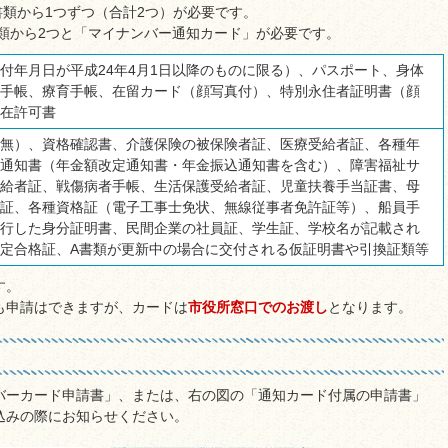
書類から1つずつ（合計2つ）が必要です。
類から2つと「マイナンバー通知カード」が必要です。
付年月日が平成24年4月1日以降のものに限る）、パスポート、身体
手帳、療育手帳、在留カード（顔写真付）、特別永住者証明書（顔
在許可書
無）、資格確認書、介護保険の被保険者証、医療受給者証、各種年
通知書（年金額改定通知書・年金振込通知書を含む）、障害福祉サ
給者証、戦傷病者手帳、生活保護受給者証、児童扶養手当証書、母
証、各種資格証（電子工事士免状、無線従事者免許証等）、船員手
行した身分証明書、民間企業の社員証、学生証、学校名が記載され
定合格証、A書類が更新中の場合に交付される仮証明書や引換証類等
す。
も申請はできますが、カードは
市役所窓口でのお渡し
となります。
バーカード申請書」、または、右の図の「通知カード付属の申請書」
込みの際にお知らせください。