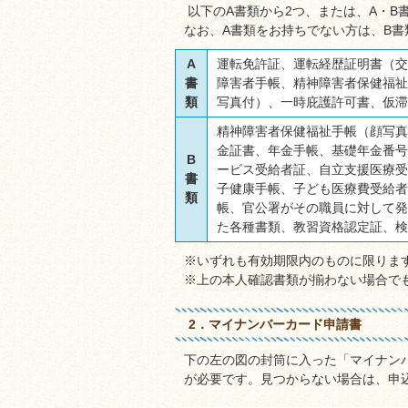
以下のA書類から2つ、または、A・B
なお、A書類をお持ちでない方は、B書
A
運転免許証、運転経歴証明書（交
書
障害者手帳、精神障害者保健福祉
類
写真付）、一時庇護許可書、仮滞
精神障害者保健福祉手帳（顔写真
金証書、年金手帳、基礎年金番号
B
ービス受給者証、自立支援医療受
書
子健康手帳、子ども医療費受給者
類
帳、官公署がその職員に対して発
た各種書類、教習資格認定証、検
※いずれも有効期限内のものに限りま
※上の本人確認書類が揃わない場合で
2．マイナンバーカード申請書
下の左の図の封筒に入った「マイナン
が必要です。見つからない場合は、申