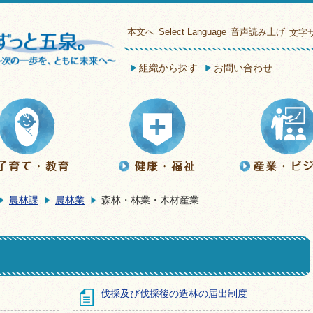
本文へ
Select Language
音声読み上げ
文字
組織から探す
お問い合わせ
農林課
農林業
森林・林業・木材産業
伐採及び伐採後の造林の届出制度