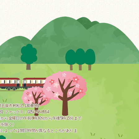
新潟県五泉市村松乙130番地1
181 ファックス：0250-58-8554
から金曜日の午前8時30分から午後5時15分まで
始を除く）
設によっては開庁時間が異なるところがありま