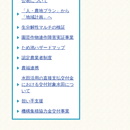
公表について
「人・農地プラン」から
「地域計画」へ
生分解性マルチの検証
園芸作物連作障害実証事業
ため池ハザードマップ
認定農業者制度
農福連携
水田活用の直接支払交付金
における交付対象水田につ
いて
担い手支援
機構集積協力金交付事業