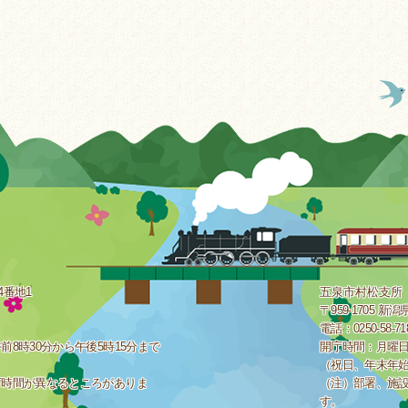
4番地1
五泉市村松支所
〒959-1705 
電話：0250-58-7
8時30分から午後5時15分まで
開庁時間：月曜日
（祝日、年末年
庁時間が異なるところがありま
（注）部署、施
す。