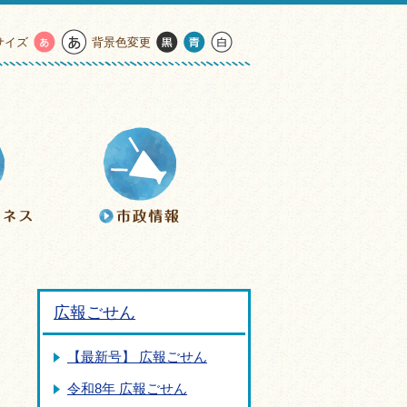
サイズ
背景色変更
広報ごせん
【最新号】 広報ごせん
令和8年 広報ごせん