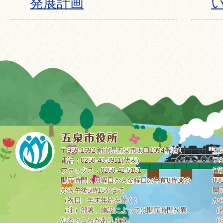
発展計画
〒959-1692 新潟県五泉市太田1094番地1
五
電話：0250-43-3911(代表)
〒9
ファックス：0250-42-5151
電話
開庁時間：月曜日から金曜日の午前8時30分
85
から午後5時15分まで
開
（祝日、年末年始を除く）
か
（注）部署、施設によっては開庁時間が異
（
なるところがあります。
（