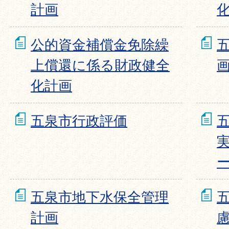
計画
公的資金補償金免除繰
上償還に係る財政健全
化計画
五泉市行政評価
五泉市地下水保全管理
計画