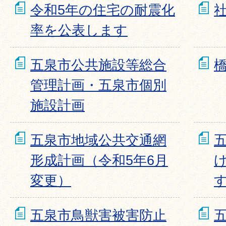
令和5年の住宅の耐震化
率を公表します
五泉市公共施設等総合
管理計画・五泉市個別
施設計画
五泉市地域公共交通網
形成計画（令和5年6月
変更）
五泉市鳥獣害被害防止