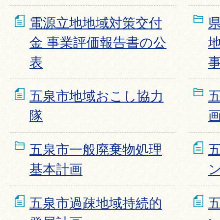
電源立地地域対策交付
金 事業評価報告書の公
表
五泉市地域おこし協力
隊
五泉市一般廃棄物処理
基本計画
五泉市過疎地域持続的