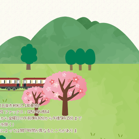
新潟県五泉市村松乙130番地1
181 ファックス：0250-58-8554
から金曜日の午前8時30分から午後5時15分まで
始を除く）
設によっては開庁時間が異なるところがありま