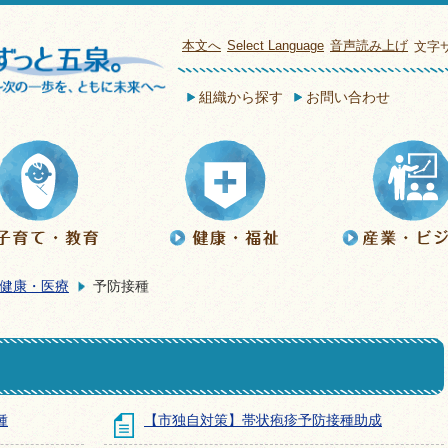
本文へ
Select Language
音声読み上げ
文字
組織から探す
お問い合わせ
健康・医療
予防接種
種
【市独自対策】帯状疱疹予防接種助成