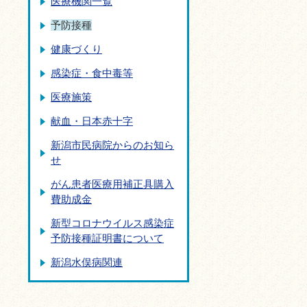
医療機関一覧
予防接種
健康づくり
感染症・食中毒等
医療施策
献血・日本赤十字
新潟市民病院からのお知ら
せ
がん患者医療用補正具購入
費助成金
新型コロナウイルス感染症
予防接種証明書について
新潟水俣病関連