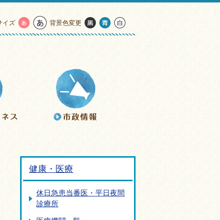
サイズ
背景色変更
健康・医療
休日急患当番医・平日夜間
診療所