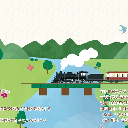
4番地1
五泉市村松支所
〒959-1705 
電話：0250-58-7
8時30分から午後5時15分まで
開庁時間：月曜日
（祝日、年末年
庁時間が異なるところがありま
（注）部署、施
す。