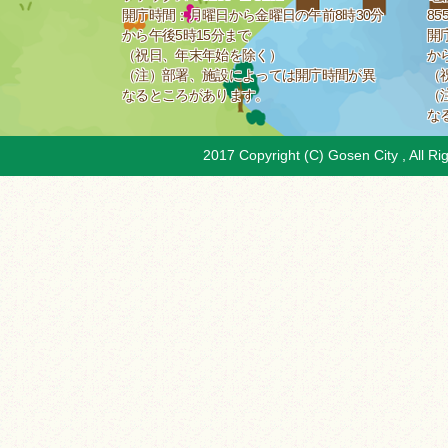
開庁時間：月曜日から金曜日の午前8時30分
85
から午後5時15分まで
開
（祝日、年末年始を除く）
か
（注）部署、施設によっては開庁時間が異
（
なるところがあります。
（
な
2017 Copyright (C) Gosen City , All Ri