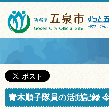
青木順子隊員の活動記録 令