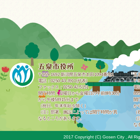
〒959-1692 新潟県五泉市太田1094番地1
五
電話：0250-43-3911(代表)
〒9
ファックス：0250-42-5151
電話
開庁時間：月曜日から金曜日の午前8時30分
85
から午後5時15分まで
開
（祝日、年末年始を除く）
か
（注）部署、施設によっては開庁時間が異
（
なるところがあります。
（
な
2017 Copyright (C) Gosen City , All Ri