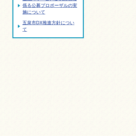
係る公募プロポーザルの実
施について
五泉市DX推進方針につい
て