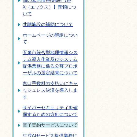
面の緊急情報twitter【現
X（エックス）】閉鎖につ
いて
共聴施設の補助について
ホームページの翻訳につい
て
五泉市統合型地理情報シス
テム導入作業及びシステム
提供業務に係る公募プロポ
ーザルの選定結果について
窓口手数料の支払いにキャ
ッシュレス決済を導入しま
す
サイバーセキュリティを確
保するための方針について
電子契約サービスについて
生成AIサービス提供業務に