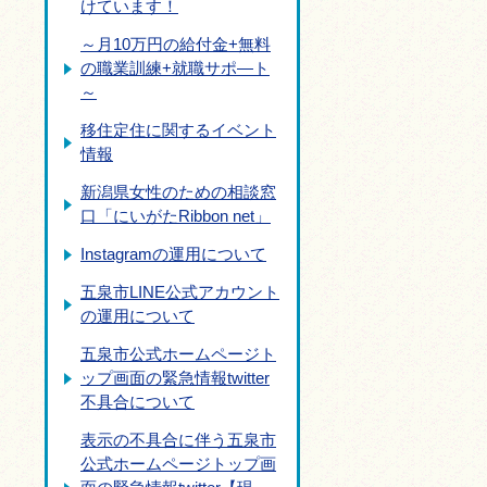
けています！
～月10万円の給付金+無料
の職業訓練+就職サポ―ト
～
移住定住に関するイベント
情報
新潟県女性のための相談窓
口「にいがたRibbon net」
Instagramの運用について
五泉市LINE公式アカウント
の運用について
五泉市公式ホームページト
ップ画面の緊急情報twitter
不具合について
表示の不具合に伴う五泉市
公式ホームページトップ画