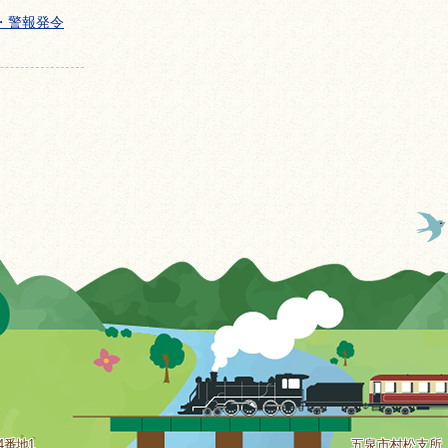
・警報発令
4番地1
五泉市村松支所