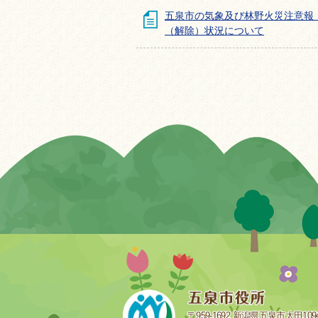
五泉市の気象及び林野火災注意報
（解除）状況について
〒959-1692 新潟県五泉市太田109