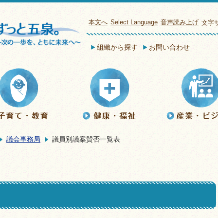
本文へ
Select Language
音声読み上げ
文字
組織から探す
お問い合わせ
議会事務局
議員別議案賛否一覧表