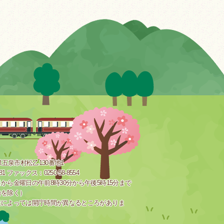
新潟県五泉市村松乙130番地1
181 ファックス：0250-58-8554
から金曜日の午前8時30分から午後5時15分まで
始を除く）
設によっては開庁時間が異なるところがありま