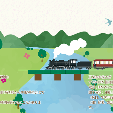
4番地1
五泉市村松支所
〒959-1705 
電話：0250-58-7
8時30分から午後5時15分まで
開庁時間：月曜日
（祝日、年末年
庁時間が異なるところがありま
（注）部署、施
す。