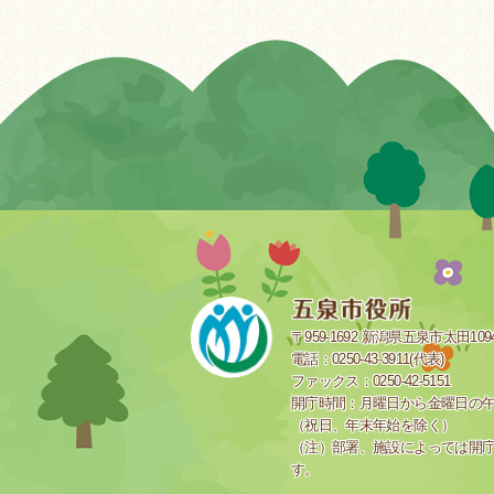
〒959-1692 新潟県五泉市太田109
電話：0250-43-3911(代表)
ファックス：0250-42-5151
開庁時間：月曜日から金曜日の午前
（祝日、年末年始を除く）
（注）部署、施設によっては開
す。