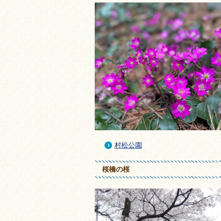
村松公園
桜橋の桜