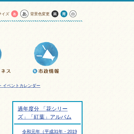
サイズ
背景色変更
・イベントカレンダー
過年度分 「花シリー
ズ」「紅葉」アルバム
令和元年（平成31年・2019