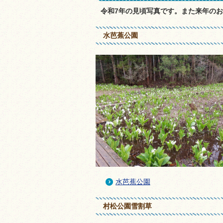
令和7年の見頃写真です。また来年の
水芭蕉公園
水芭蕉公園
村松公園雪割草