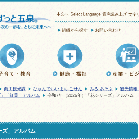
本文へ
Select Language
音声読み上げ
文字
組織から探す
お問い合わせ
商工観光課
ひゃんでいいまち ごせん
みる あそぶ
観光情報
ズ」「紅葉」アルバム
令和7年（2025年）「花シリーズ」アルバム
リーズ」アルバム