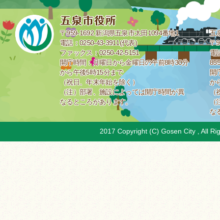
〒959-1692 新潟県五泉市太田1094番地1
五
電話：0250-43-3911(代表)
〒9
ファックス：0250-42-5151
電話
開庁時間：月曜日から金曜日の午前8時30分
85
から午後5時15分まで
開
（祝日、年末年始を除く）
か
（注）部署、施設によっては開庁時間が異
（
なるところがあります。
（
な
2017 Copyright (C) Gosen City , All Ri