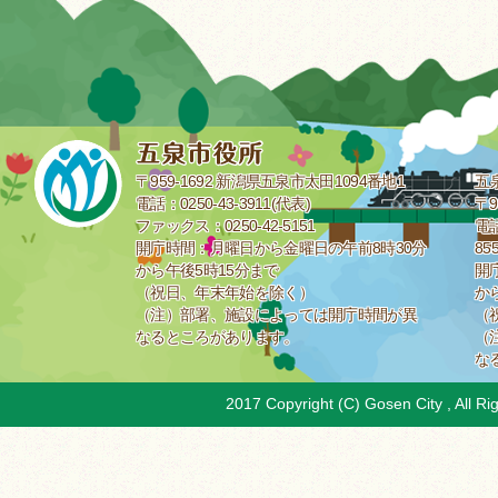
〒959-1692 新潟県五泉市太田1094番地1
五
電話：0250-43-3911(代表)
〒9
ファックス：0250-42-5151
電話
開庁時間：月曜日から金曜日の午前8時30分
85
から午後5時15分まで
開
（祝日、年末年始を除く）
か
（注）部署、施設によっては開庁時間が異
（
なるところがあります。
（
な
2017 Copyright (C) Gosen City , All Ri