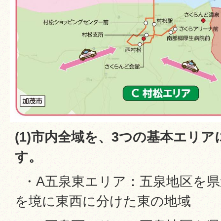
(1)市内全域を、3つの基本エリ
す。
・A五泉東エリア：五泉地区を県
を境に東西に分けた東の地域