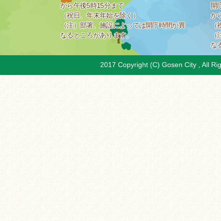
から午後5時15分まで
開
（祝日、年末年始を除く）
か
（注）部署、施設によっては開庁時間が異
（
なるところがあります。
（
な
2017 Copyright (C) Gosen City , All Ri