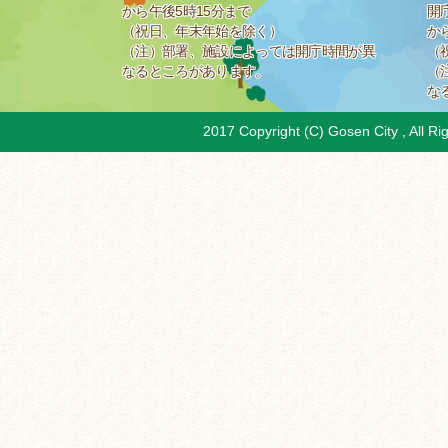
から午後5時15分まで
開
（祝日、年末年始を除く）
か
（注）部署、施設によっては開庁時間が異
（
なるところがあります。
（
な
2017 Copyright (C) Gosen City , All Ri