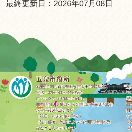
最終更新日：2026年07月08日
〒959-1692 新潟県五泉市太田1094番地1
五
電話：0250-43-3911(代表)
〒9
ファックス：0250-42-5151
電話
開庁時間：月曜日から金曜日の午前8時30分
85
から午後5時15分まで
開
（祝日、年末年始を除く）
か
（注）部署、施設によっては開庁時間が異
（
なるところがあります。
（