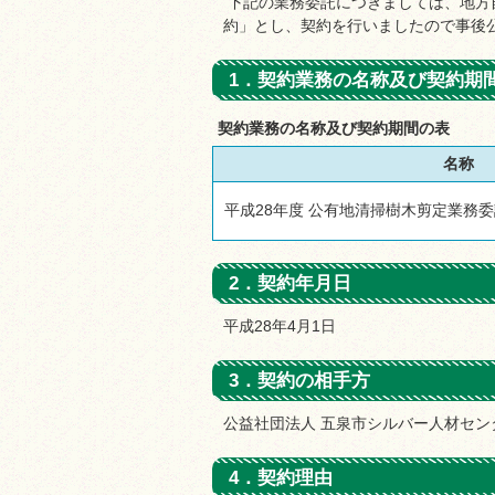
下記の業務委託につきましては、地方自
約」とし、契約を行いましたので事後
1．契約業務の名称及び契約期
契約業務の名称及び契約期間の表
名称
平成28年度 公有地清掃樹木剪定業務
2．契約年月日
平成28年4月1日
3．契約の相手方
公益社団法人 五泉市シルバー人材セン
4．契約理由