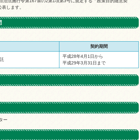
治法施行令第167条の2第1項第3号に規定する「政策目的随意契
公表します。
間
契約期間
平成28年4月1日から
委託
平成29年3月31日まで
ター