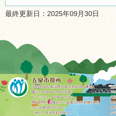
最終更新日：2025年09月30日
〒959-1692 新潟県五泉市太田1094番地1
五
電話：0250-43-3911(代表)
〒9
ファックス：0250-42-5151
電話
開庁時間：月曜日から金曜日の午前8時30分
85
から午後5時15分まで
開
（祝日、年末年始を除く）
か