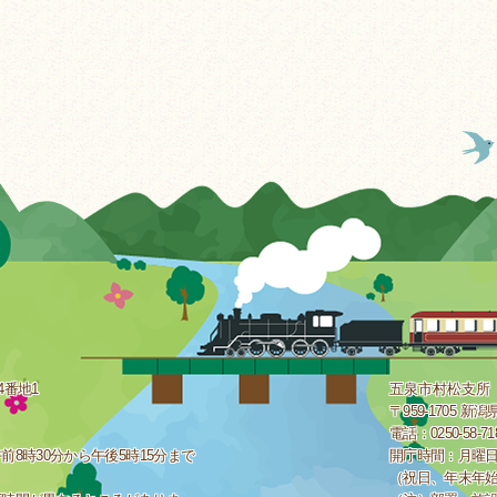
4番地1
五泉市村松支所
〒959-1705 
電話：0250-58-7
8時30分から午後5時15分まで
開庁時間：月曜日
（祝日、年末年