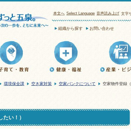
本文へ
Select Language
音声読み上げ
文字
組織から探す
お問い合わせ
環境保全課
空き家対策
空家バンクについて
空家物件登録
したい！）