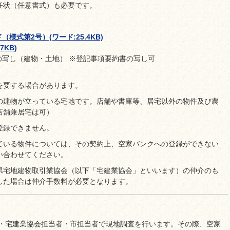
任状（任意書式）も必要です。
式第2号）(ワード:25.4KB)
7KB)
写し（建物・土地） ※登記事項要約書の写し可
を要する場合があります。
の建物が立っている宅地です。店舗や書庫等、居宅以外の物件及び農
店舗兼居宅は可）
登録できません。
ている物件については、その契約上、空家バンクへの登録ができない
い合わせてください。
県宅地建物取引業協会（以下「宅建業協会」といいます）の仲介のも
した場合は仲介手数料が必要となります。
・宅建業協会担当者・市担当者で現地調査を行います。その際、空家