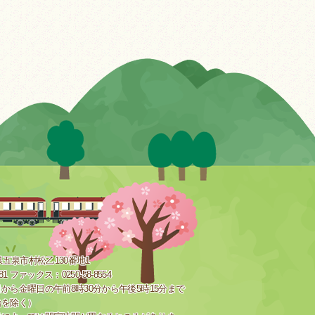
新潟県五泉市村松乙130番地1
181 ファックス：0250-58-8554
から金曜日の午前8時30分から午後5時15分まで
始を除く）