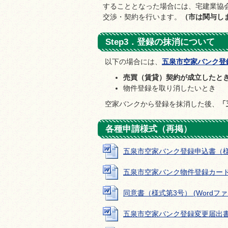
することとなった場合には、宅建業協
交渉・契約を行います。
（市は関与し
Step3．登録の抹消について
以下の場合には、
五泉市空家バンク登録
売買（賃貸）契約が成立したと
物件登録を取り消したいとき
空家バンクから登録を抹消した後、
「
各種申請様式（再掲）
五泉市空家バンク登録申込書（様式第1
五泉市空家バンク物件登録カード（様式
同意書（様式第3号） (Wordファイル
五泉市空家バンク登録変更届出書（様式