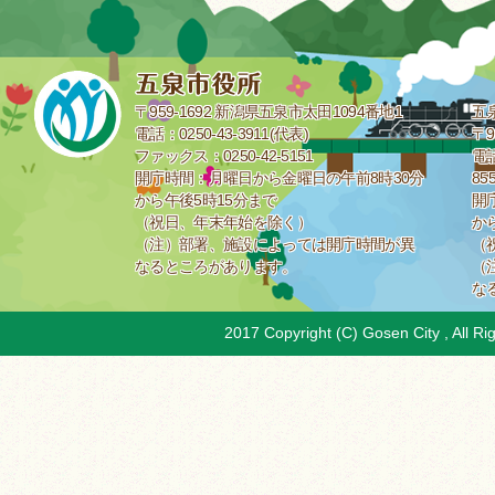
〒959-1692 新潟県五泉市太田1094番地1
五
電話：0250-43-3911(代表)
〒9
ファックス：0250-42-5151
電話
開庁時間：月曜日から金曜日の午前8時30分
85
から午後5時15分まで
開
（祝日、年末年始を除く）
か
（注）部署、施設によっては開庁時間が異
（
なるところがあります。
（
な
2017 Copyright (C) Gosen City , All Ri