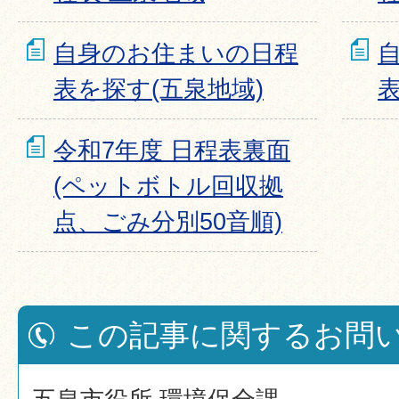
自身のお住まいの日程
表を探す(五泉地域)
表
令和7年度 日程表裏面
(ペットボトル回収拠
点、ごみ分別50音順)
この記事に関するお問