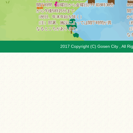
開庁時間：月曜日から金曜日の午前8時30分
85
から午後5時15分まで
開
（祝日、年末年始を除く）
か
（注）部署、施設によっては開庁時間が異
（
なるところがあります。
（
な
2017 Copyright (C) Gosen City , All Ri