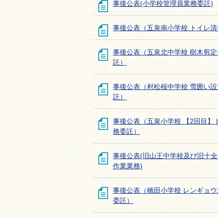
事後公表(小学校管理員業務委託)
事後公表（五泉南小学校 トイレ
事後公表（五泉北中学校 樹木剪
託）
事後公表（村松桜中学校 雪囲い
託）
事後公表（五泉小学校 【2回目】
務委託）
事後公表(旧山王中学校及び旧十
作業業務)
事後公表（橋田小学校 レンギョ
委託）