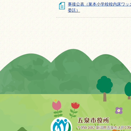
事後公表（巣本小学校校内床ワッ
委託）
〒959-1692 新潟県五泉市太田109