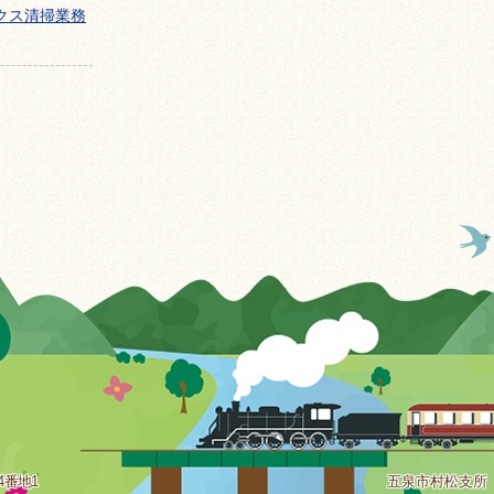
クス清掃業務
4番地1
五泉市村松支所