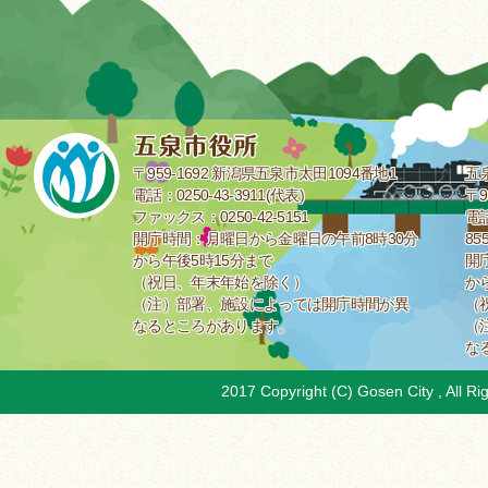
〒959-1692 新潟県五泉市太田1094番地1
五
電話：0250-43-3911(代表)
〒9
ファックス：0250-42-5151
電話
開庁時間：月曜日から金曜日の午前8時30分
85
から午後5時15分まで
開
（祝日、年末年始を除く）
か
（注）部署、施設によっては開庁時間が異
（
なるところがあります。
（
な
2017 Copyright (C) Gosen City , All Ri