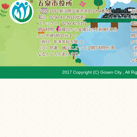
〒959-1692 新潟県五泉市太田1094番地1
五
電話：0250-43-3911(代表)
〒9
ファックス：0250-42-5151
電話
開庁時間：月曜日から金曜日の午前8時30分
85
から午後5時15分まで
開
（祝日、年末年始を除く）
か
（注）部署、施設によっては開庁時間が異
（
なるところがあります。
（
な
2017 Copyright (C) Gosen City , All Ri