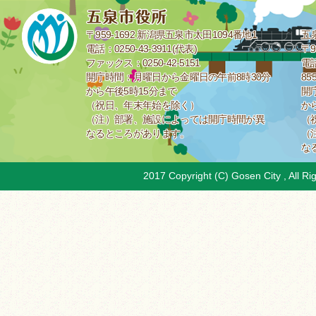
〒959-1692 新潟県五泉市太田1094番地1
五
電話：0250-43-3911(代表)
〒9
ファックス：0250-42-5151
電話
開庁時間：月曜日から金曜日の午前8時30分
85
から午後5時15分まで
開
（祝日、年末年始を除く）
か
（注）部署、施設によっては開庁時間が異
（
なるところがあります。
（
な
2017 Copyright (C) Gosen City , All Ri