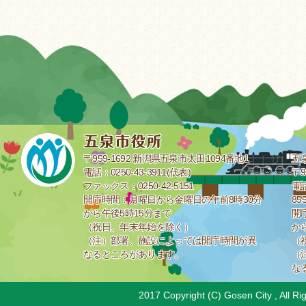
〒959-1692 新潟県五泉市太田1094番地1
五
電話：0250-43-3911(代表)
〒9
ファックス：0250-42-5151
電話
開庁時間：月曜日から金曜日の午前8時30分
85
から午後5時15分まで
開
（祝日、年末年始を除く）
か
（注）部署、施設によっては開庁時間が異
（
なるところがあります。
（
な
2017 Copyright (C) Gosen City , All Ri