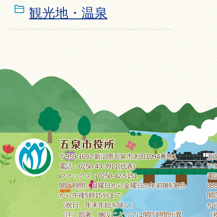
観光地・温泉
〒959-1692 新潟県五泉市太田1094番地1
五
電話：0250-43-3911(代表)
〒9
ファックス：0250-42-5151
電話
開庁時間：月曜日から金曜日の午前8時30分
85
から午後5時15分まで
開
（祝日、年末年始を除く）
か
（注）部署、施設によっては開庁時間が異
（