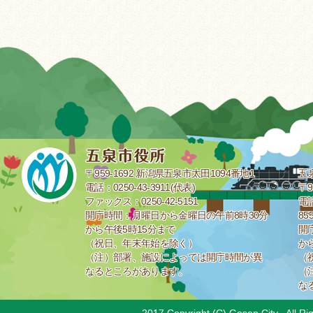
〒959-1692 新潟県五泉市太田1094番地1
五
電話：0250-43-3911(代表)
〒9
ファックス：0250-42-5151
電話
開庁時間：月曜日から金曜日の午前8時30分
85
から午後5時15分まで
開
（祝日、年末年始を除く）
か
（注）部署、施設によっては開庁時間が異
（
なるところがあります。
（
な