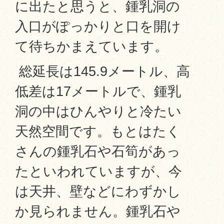
に出たと思うと、鍾乳洞の
入口がぽっかりと口を開け
て待ちかまえています。
総延長は145.9メートル、高
低差は17メートルで、鍾乳
洞の中はひんやりと冷たい
天然空間です。もとはたく
さんの鍾乳石や石筍があっ
たといわれていますが、今
は天井、壁などにわずかし
か見られません。鍾乳石や