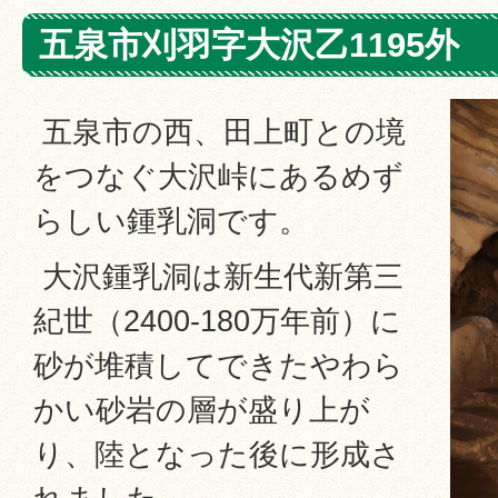
五泉市刈羽字大沢乙1195外
五泉市の西、田上町との境
をつなぐ大沢峠にあるめず
らしい鍾乳洞です。
大沢鍾乳洞は新生代新第三
紀世（2400-180万年前）に
砂が堆積してできたやわら
かい砂岩の層が盛り上が
り、陸となった後に形成さ