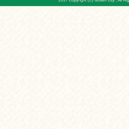
2017 Copyright (C) Gosen City , All Ri