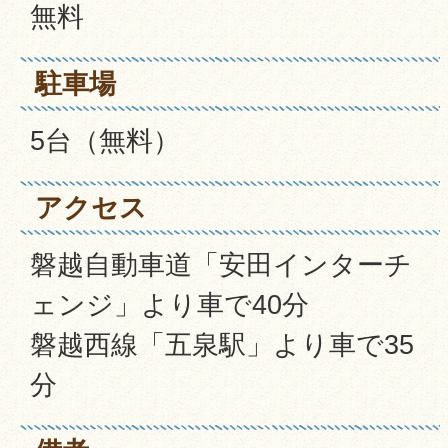
無料
駐車場
5台（無料）
アクセス
磐越自動車道「安田インターチ
ェンジ」より車で40分
磐越西線「五泉駅」より車で35
分