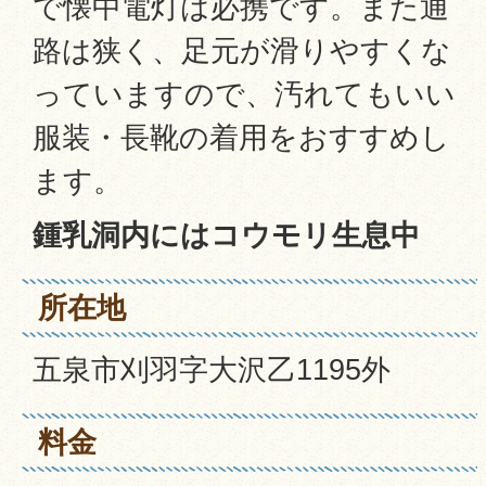
で懐中電灯は必携です。また通
路は狭く、足元が滑りやすくな
っていますので、汚れてもいい
服装・長靴の着用をおすすめし
ます。
鍾乳洞内にはコウモリ生息中
所在地
五泉市刈羽字大沢乙1195外
料金