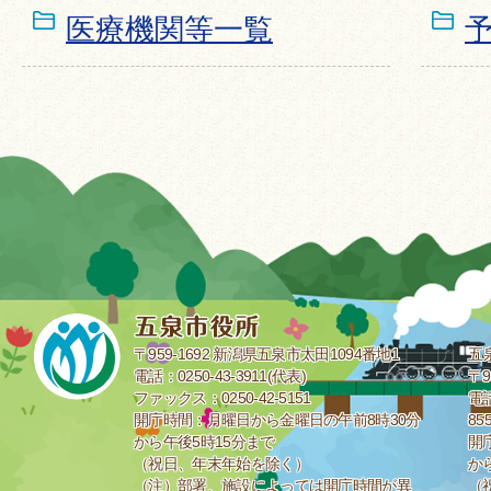
医療機関等一覧
〒959-1692 新潟県五泉市太田1094番地1
五
電話：0250-43-3911(代表)
〒9
ファックス：0250-42-5151
電話
開庁時間：月曜日から金曜日の午前8時30分
85
から午後5時15分まで
開
（祝日、年末年始を除く）
か
（注）部署、施設によっては開庁時間が異
（